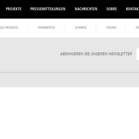
PROJEKTE
PRESSEMITTEILUNGEN
NACHRICHTEN
SOBRE
KONTAK
LLE PROJEKTE
FRANKREICH
SCHWEIZ
ITALIEN
U
ABONNIEREN SIE UNSEREN NEWSLETTER